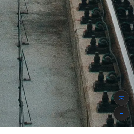
✉️
💬
XIO HUB INVESTMENTS FZCO · EAU